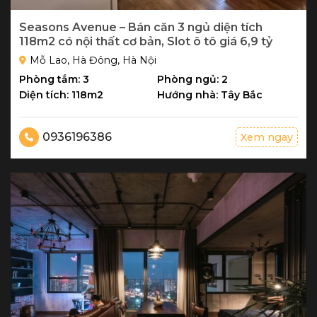
Seasons Avenue – Bán căn 3 ngủ diện tích
118m2 có nội thất cơ bản, Slot ô tô giá 6,9 tỷ
Mỗ Lao, Hà Đông, Hà Nội
Phòng tắm: 3
Phòng ngủ: 2
Diện tích: 118m2
Hướng nhà: Tây Bắc
0936196386
Xem ngay