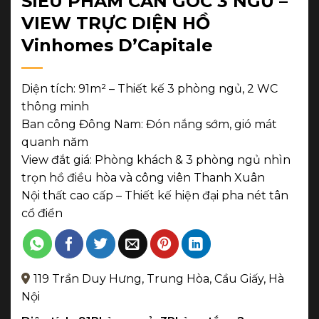
SIÊU PHẨM CĂN GÓC 3 NGỦ –
VIEW TRỰC DIỆN HỒ
Vinhomes D’Capitale
Diện tích:
91m² – Thiết kế 3 phòng ngủ, 2 WC
thông minh
Ban công Đông Nam:
Đón nắng sớm, gió mát
quanh năm
View đắt giá:
Phòng khách & 3 phòng ngủ nhìn
trọn hồ điều hòa và công viên Thanh Xuân
Nội thất cao cấp – Thiết kế hiện đại pha nét tân
cổ điển
119 Trần Duy Hưng, Trung Hòa, Cầu Giấy, Hà
Nội