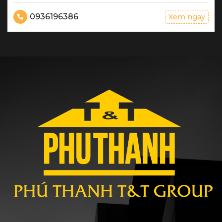
0936196386
Xem ngay