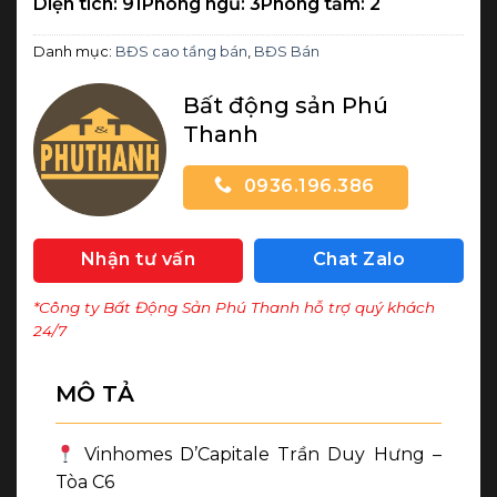
Diện tích: 91
Phòng ngủ: 3
Phòng tắm: 2
Danh mục:
BĐS cao tầng bán
,
BĐS Bán
Bất động sản Phú
Thanh
0936.196.386
Nhận tư vấn
Chat Zalo
*Công ty Bất Động Sản Phú Thanh hỗ trợ quý khách
24/7
MÔ TẢ
Vinhomes D’Capitale Trần Duy Hưng –
Tòa C6