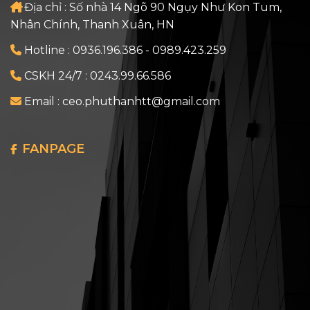
Địa chỉ : Số nhà 14 Ngõ 90 Ngụy Như Kon Tum,
Nhân Chính, Thanh Xuân, HN
Hotline :
0936.196.386
-
0989.423.259
CSKH 24/7 :
0243.99.66.586
Email :
ceo.phuthanhtt@gmail.com
FANPAGE