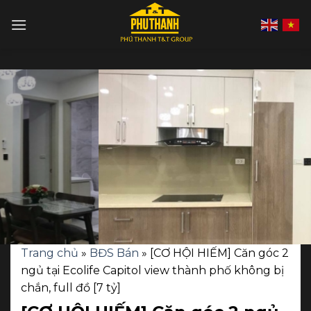
Skip
to
content
Trang chủ
»
BĐS Bán
»
[CƠ HỘI HIẾM] Căn góc 2
ngủ tại Ecolife Capitol view thành phố không bị
chắn, full đồ [7 tỷ]