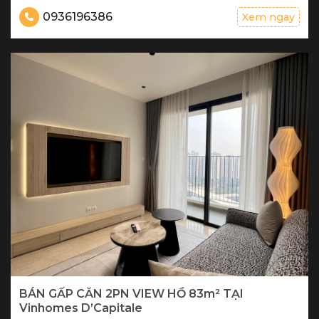
0936196386
Xem ngay
BÁN GẤP CĂN 2PN VIEW HỒ 83m² TẠI
Vinhomes D’Capitale