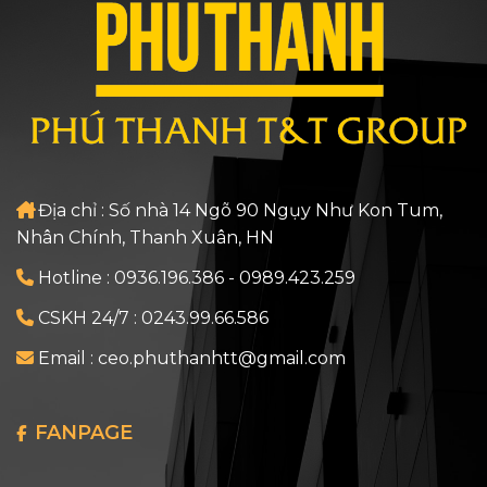
Địa chỉ : Số nhà 14 Ngõ 90 Ngụy Như Kon Tum,
Nhân Chính, Thanh Xuân, HN
Hotline :
0936.196.386
-
0989.423.259
CSKH 24/7 :
0243.99.66.586
Email :
ceo.phuthanhtt@gmail.com
FANPAGE