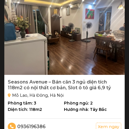
Seasons Avenue – Bán căn 3 ngủ diện tích
118m2 có nội thất cơ bản, Slot ô tô giá 6,9 tỷ
Mỗ Lao, Hà Đông, Hà Nội
Phòng tắm: 3
Phòng ngủ: 2
Diện tích: 118m2
Hướng nhà: Tây Bắc
0936196386
Xem ngay