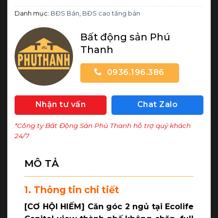
Danh mục:
BĐS Bán
,
BĐS cao tầng bán
Bất động sản Phú
Thanh
0936.196.386
Nhận tư vấn
Chat Zalo
*Công ty Bất Động Sản Phú Thanh hỗ trợ quý khách
24/7
MÔ TẢ
1. Thông tin chi tiết
[CƠ HỘI HIẾM] Căn góc 2 ngủ tại Ecolife